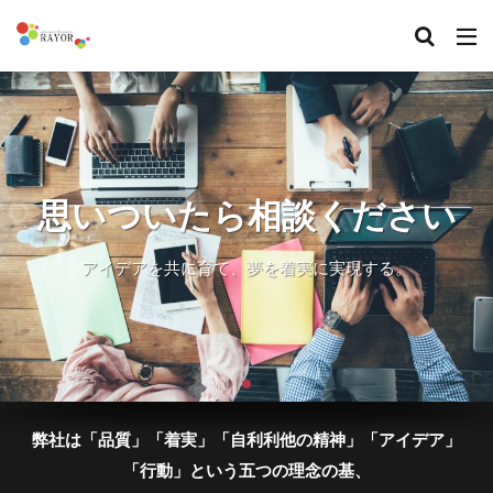
リアルな扉、開きません
あったらいいな？を叶えま
思いついたら相談ください
か？
す
アイデアを共に育て、夢を着実に実現する。
アイデアを共に育て、夢を着実に実現する。
アイデアを共に育て、夢を着実に実現する。
弊社は「品質」「着実」「自利利他の精神」「アイデア」
「行動」という五つの理念の基、