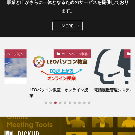
事業とITがさらに一体となるためのサービスを提供しており
ます。
MORE
ホームページ制作
Webシステム
教室 オンライン授
電話履歴管理システム
人材派遣会社
PICKUP