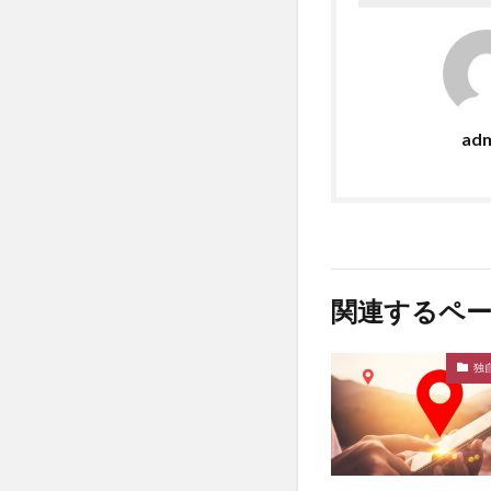
ad
関連するペ
独