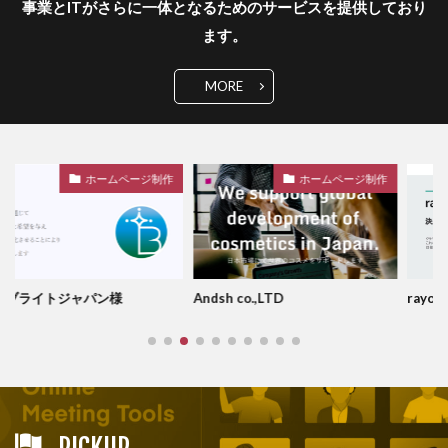
事業とITがさらに一体となるためのサービスを提供しており
ます。
MORE
ホームページ制作
ホームページ制作
ャパン様
Andsh co.,LTD
rayor-syste
PICKUP