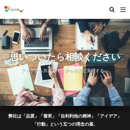
リアルな扉、開きません
あったらいいな？を叶えま
思いついたら相談ください
か？
す
アイデアを共に育て、夢を着実に実現する。
アイデアを共に育て、夢を着実に実現する。
アイデアを共に育て、夢を着実に実現する。
弊社は「品質」「着実」「自利利他の精神」「アイデア」
「行動」という五つの理念の基、