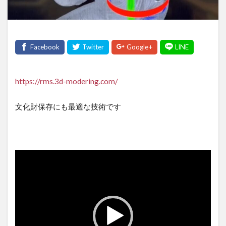
https://rms.3d-modering.com/
文化財保存にも最適な技術です
動
画
プ
レ
ー